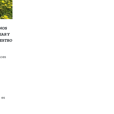
RNOS
IAR Y
UESTRO
aces
 es