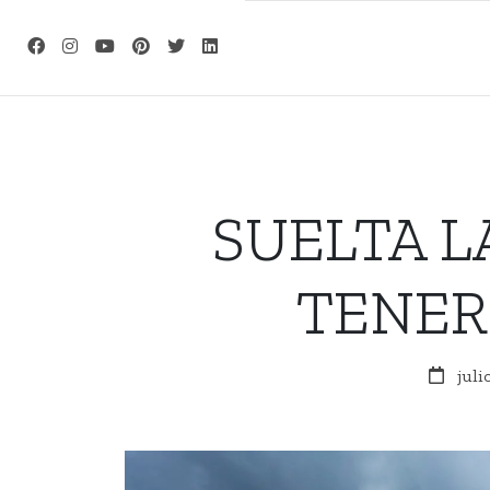
Skip
to
content
SUELTA L
TENER
juli