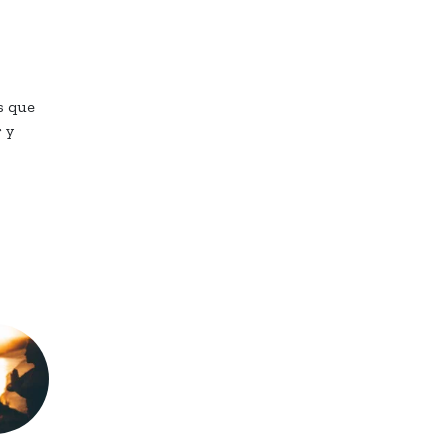
s que
 y
.