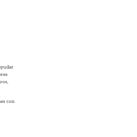
 ayudar
eres
ros,
nes con