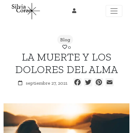
Skip
to
content
Blog
0
LA MUERTE Y LOS
DOLORES DEL ALMA
Facebook
Twitter
Pinterest
Email
septiembre 27, 2021