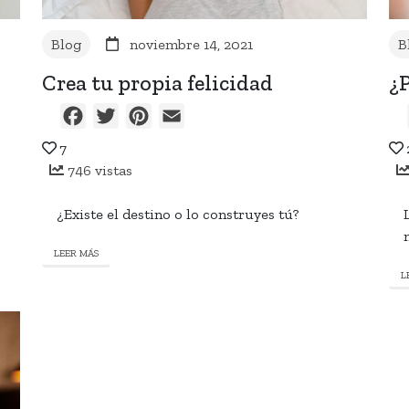
Blog
noviembre 14, 2021
B
Crea tu propia felicidad
¿P
Facebook
Twitter
Pinterest
Email
7
746 vistas
¿Existe el destino o lo construyes tú?
LEER MÁS
L