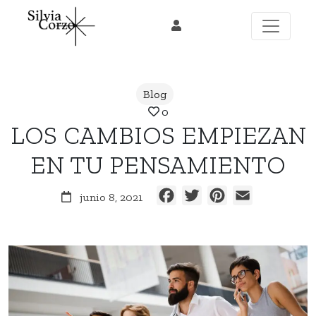
Skip
to
content
Blog
0
LOS CAMBIOS EMPIEZAN
EN TU PENSAMIENTO
Facebook
Twitter
Pinterest
Email
junio 8, 2021