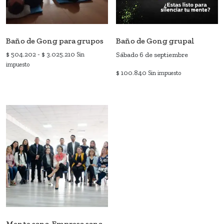
Baño de Gong para grupos
Baño de Gong grupal
Rango
$
504.202
-
$
3.025.210
Sábado 6 de septiembre
Sin
de
impuesto
$
100.840
precios:
Sin impuesto
Este
desde
producto
$ 504.202
tiene
hasta
múltiples
$ 3.025.210
variantes.
Las
opciones
se
pueden
elegir
en
la
página
Mente sana, Empresa sana